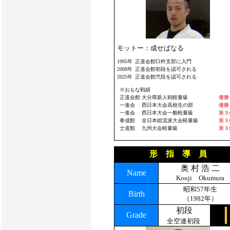
モットー：
成せばなる
1995年
正道会館臼杵支部に入門
2008年
正道会館初段を認可される
2025年
正道会館弐段を認可される
※おもな戦績
正道会館
大分県新人戦軽量級
優勝
一進会
西日本大会高校生の部
優勝
一進会
西日本大会一般軽量級
第３
拳成館
全日本総流派大会軽量級
第３
士道館
九州大会軽量級
第３
形 指 導 員
奥 村 浩 二
Name
Kouji Okumura
昭和57年生
Birth
（1982年）
初段
Grade
全空連初段