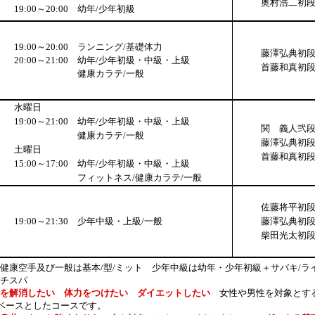
奥村浩二初
19:00～20:00
幼年/少年初級
19:00～20:00
ランニング/基礎体力
藤澤弘典初
20:00～21:00
幼年/少年初級・中級・上級
首藤和真初
健康カラテ/一般
水曜日
19:00～21:00
幼年/少年初級・中級・上級
関 義人弐
健康カラテ/一般
藤澤弘典初
土曜日
首藤和真初
15:00～17:00
幼年/少年初級・中級・上級
フィットネス/健康カラテ/一般
佐藤将平初
19:00～21:30
少年中級・上級/一般
藤澤弘典初
柴田光太初
健康空手及び一般は基本/型/ミット 少年中級は幼年・少年初級＋サバキ/
ラ
チスパ
を解消したい
体力をつけたい
ダイエットしたい
女
性
や
男性を対象とす
ベースとしたコースです。