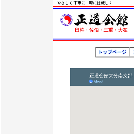
やさしく 丁寧に 時には厳しく
臼杵・佐伯・三重・大在