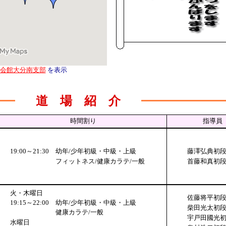
会館大分南支部
を表示
道 場 紹 介
時間割り
指導員
19:00～21:30
幼年/少年初級・中級・上級
藤澤弘典初
フィットネス/健康カラテ/一般
首藤和真初
火・木曜日
佐藤将平初
19:15～22:00
幼年/少年初級・中級・上級
柴田光太初
健康カラテ/一般
宇戸田國光
水曜日