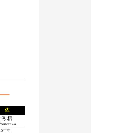
 佐
 秀 梧
Yonezawa
15年生