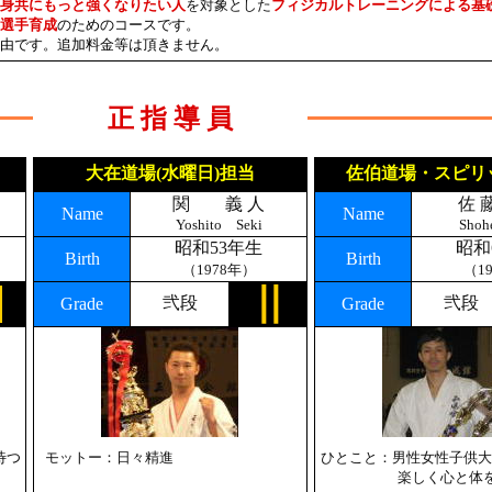
身共にもっと強くなりたい人
を対象とした
フィジカルトレーニング
によ
る
基
選手育成
のためのコースです。
由です。追加料金等は頂きません。
正 指 導 員
大在道場(水曜日)担当
佐伯道場・スピリ
関 義 人
佐 
Name
Name
Yoshito Seki
Shoh
昭和53年生
昭和
Birth
Birth
（1978年）
（1
弐段
弐段
Grade
Grade
待つ
モットー：日々精進
ひとこと：
男性女性子供大
ひとこと：
楽しく心と体