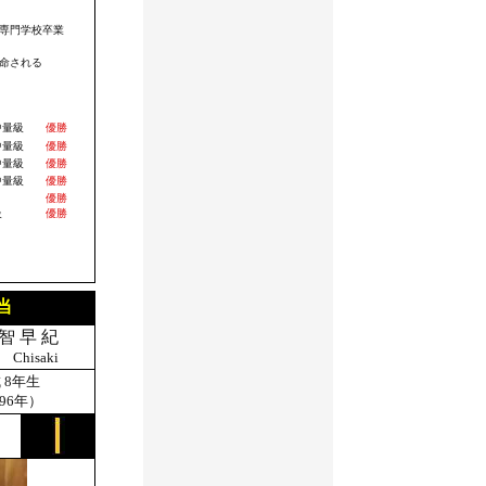
専門学校卒業
命される
中量級
優勝
中量級
優勝
中量級
優勝
中量級
優勝
中量級
優勝
級
優勝
当
 智 早 紀
a Chisaki
 8年生
996年）