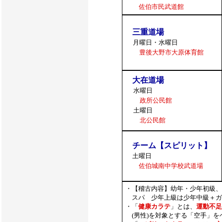
佐伯市民武道館
三重道場
月曜日・水曜日
豊後大野市大原体育館
大在道場
水曜日
政所公民館
土曜日
北公民館
チーム【スピリット】
土曜日
佐伯城南中学校武道場
・【稽古内容】幼年・少年初級、
スパ 少年上級は少年中級＋ガ
・「
健康カラテ
」とは、
運動不足
(
男性
)を対象とする
「空手」を