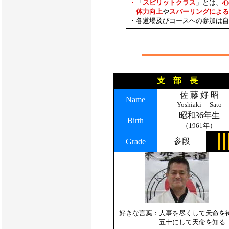
・
「
スピリットクラス
」
とは、
心
体力向上
や
スパーリングによる
・各道場及びコースへの参加は自
支 部 長
佐 藤 好 昭
Name
Yoshiaki Sato
昭和36年生
Birth
（1961年）
参段
Grade
好きな言葉：
人事を尽くして天命を
好きな言葉：
五十にして天命を知る