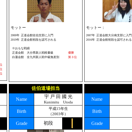
モットー
モットー：
2000年
正道会館佐伯支部に入門
2007年
正道会館大分南支部に入門
2019年
正道会館初段を認可される
2016年
正道会館初段を認可される
※おもな戦績
正道会館 大分県新人戦軽量級
優勝
白蓮会館 全九州新人戦中級無差別
第３位
位
位
位
佐伯道場担当
宇 戸 田 國 光
Name
Name
Kunimitu Utoda
平成15年生
Birth
Birth
（2003年）
初段
Grade
Grade