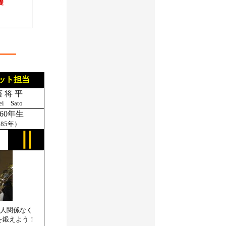
礎
ット担当
藤 将 平
ei Sato
60年生
985年）
人関係なく
を鍛えよう！