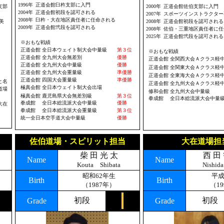
1996年
正道会館臼杵支部に入門
支部
2000年
正道会館佐伯支部に入門
2004年
正道会館初段を認可される
2007年
スポーツインストラクター
2008年
臼杵・大在地区責任者に任命される
美
2008年
正道会館初段を認可される
2009年
正道会館弐段を認可される
2008年
佐伯・三重地区責任者に任
2025年
正道会館弐段を認可される
※おもな戦績
正道会館 全日本ウェイト制大会中量級
第３位
※おもな戦績
正道会館
全九州大会無差別
優勝
正道会館
全関西大会Ａクラス軽
正道会館 全九州大会中量級
優勝
正道会館
全関東大会Ａクラス軽
正道会館
全九州大会重量級
準優勝
正道会館
全東海大会Ａクラス
軽
正道会館
四国大会重量級
準優勝
と名
正道会館
全九州大会Ａクラス
軽
極真会館
全日本ウェイト制大会出場
道場
修和会館
全九州大会中量級
軽
極真会館
鹿児島県大会無差別級
第３位
拳成館
全日本総流派大会
中
量
拳成館
全日本総流派大会中量級
優勝
大在
拳成館
全日本総流派大会重量級
第３位
統一全日本空手道大会中量級
優勝
佐伯道場・スピリット担当
大在道場担
柴 田 光 太
西 田
Name
Name
Kouta Shibata
Nishid
昭和62年生
平成
Birth
Birth
（1987年）
（1
初段
初段
Grade
Grade