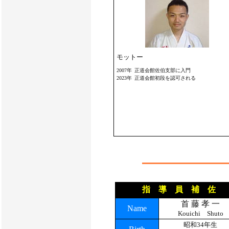
モットー
2007年
正道会館佐伯支部に入門
2023年
正道会館初段を認可される
指 導 員 補 佐
首 藤 孝 一
Name
Kouichi Shuto
昭和34年生