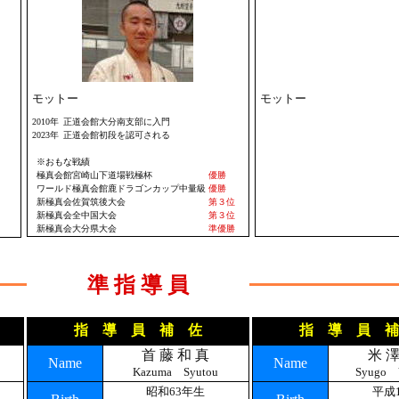
モットー
モットー
2010年
正道会館大分南支部に入門
2023年
正道会館初段を認可される
※おもな戦績
極真会館宮崎山下道場戦極杯
優勝
ワールド極真会館鹿ドラゴンカップ中量級
優勝
新極真会佐賀筑後大会
第３位
新極真会全中国大会
第３位
新極真会大分県大会
準優勝
準 指 導 員
指 導 員 補 佐
指 導 員 補
首 藤 和 真
米 澤
Name
Name
Kazuma Syutou
Syugo 
昭和63年生
平成