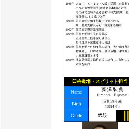
1996年
大会で、Ｋ－１ミドル級で活躍した臼杵
出身の大野崇選手(当時東京本部)と対戦
その縁で当時の正道会館臼杵支部(東 雅
支部長)に３５歳で入門
2000年
正道会館佐伯支部長に任命される
東 雅美支部長から臼杵支部を継承
2002年
佐伯支部野津道場開設
2004年
臼杵支部津久見道場開設
正道会館三段を認可される
野津道場を三重道場に移設
2005年
臼杵支部と佐伯支部を統合 大分南支部
称変更し、臼杵道場、佐伯道場、津久見
、三重道場とする
2008年
津久見道場を臼杵道場に統合し、新たに
道場を開設
臼杵道場・スピリット担当
藤 澤 弘 典
Name
Hironori Fujisawa
昭和59年生
Birth
（1984年）
弐段
Grade