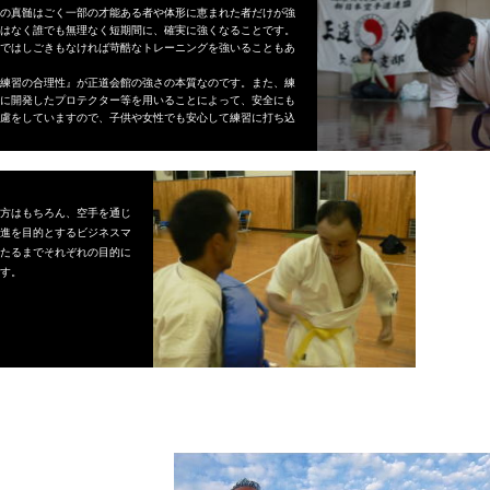
の真髄はごく一部の才能ある者や体形に恵まれ
た者だけが強
はなく誰でも無理なく短期間に、確実に強くなることです。
ではしごきもなければ苛酷なトレーニングを強いることもあ
練習の合理性』が正道会館の強さの本質なのです。また、練
に開発したプロテクター等を用いることによって、安全にも
慮をしていますので、子供や女性でも安心して練習に打ち込
方はもちろん、空手を通じ
進を目的とするビジネスマ
たるまでそれぞれの目的に
す。