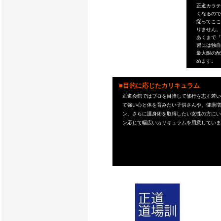
正道カラテ
くなるので
従ってここ
りません。
あくまで『
習には独自
最大限の配
めます。
■目的に応じたカリキュラム
正道会館ではプロを目指して修行を志す若い
て強い心と体を育みたい子供さんや、健康増
ン、さらに護身術を取得したい女性の方にい
ン応じて幅広いカリキュラムを用意していま