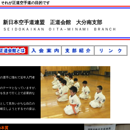
 それが正道空手道の目的です
a
新日本空手道連盟 正道会館 大分南支部
ＳＥＩＤＯＫＡＩＫＡＮ ＯＩＴＡ－ＭＩＮＡＭＩ ＢＲＡＮＣＨ
の選手に憧れ
て近年入門者
のテーマとなっていますが、
を生きて行く上
で必要的な
として見失い
がちな自己の
確立しようと
するその姿は、
本質