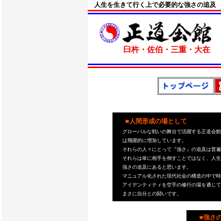
人生を生きて行く上で必要的な強さの追及
臼杵・佐伯・三重・大在
■人間形成の場として
グローバルな戦いの舞台で活躍する正道会館
は飛躍的に増加しています。
それらの人々に
とって『強さ』の追及は普遍
それらは単に相手を倒すことではなく、人生
強さの追及にあると思います。
マニュアル化された現代社会の構造の中で時
アイデンティティを空手の修行の場を通じて
まさに自分との闘いです。
■強さの