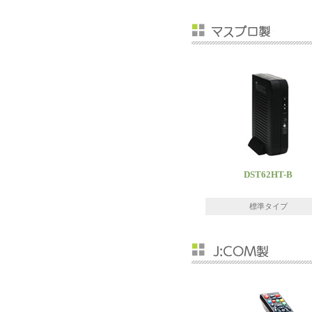
DST62HT-B
標準タイプ