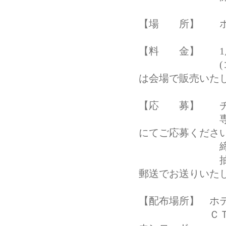
【場 所】 ホ
【料 金】 1席27
(コース料理
は会場で販売いた
【応 募】 チ
専用申込書に
にてご応募くださ
締め切り：20
抽選後、4月
郵送でお送りいた
【配布場所】 ホテ
ＣＴＳケーブル