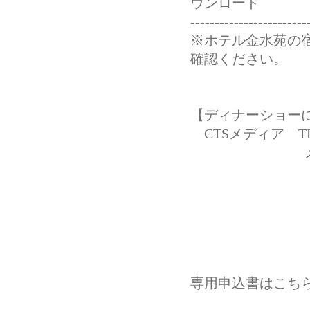
ウンロード
------------------------
※ホテル金水苑の
確認ください。
【ディナーショー
CTSメディア TEL：
メ ール：even
専用申込書はこちら