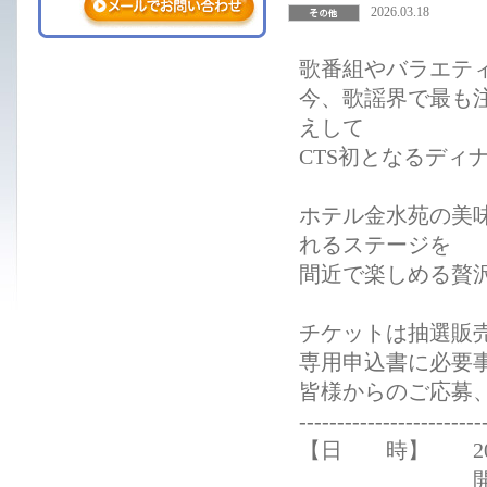
2026.03.18
歌番組やバラエテ
今、歌謡界で最も
えして
CTS初となるディ
ホテル金水苑の美
れるステージを
間近で楽しめる贅
チケットは抽選販
専用申込書に必要
皆様からのご応募、
------------------------
【日 時】 2026
開場16：30